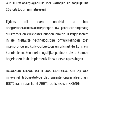
Wilt u uw energiegebruik fors verlagen en tegelijk uw 
CO₂-uitstoot minimaliseren?
Tijdens dit event ontdekt u hoe 
hoogtemperatuurwarmtepompen uw productieomgeving 
duurzamer en efficiënter kunnen maken. U krijgt inzicht 
in de nieuwste technologische ontwikkelingen, ziet 
inspirerende praktijkvoorbeelden én u krijgt de kans om 
kennis te maken met mogelijke partners die u kunnen 
begeleiden in de implementatie van deze oplossingen.
Bovendien bieden we u een exclusieve blik op een 
innovatief laboprototype dat warmte opwaardeert van 
100°C naar maar liefst 200°C, op basis van H₂O/NH₃.
Show More