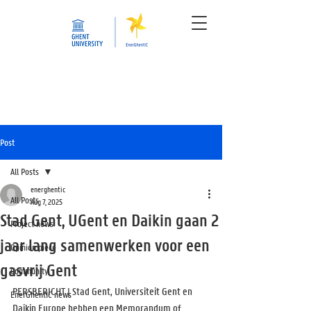
Post
All Posts
energhentic
All Posts
Aug 7, 2025
Stad Gent, UGent en Daikin gaan 2
Project news
jaar lang samenwerken voor een
Opinion piece
gasvrij Gent
Community
PERSBERICHT | Stad Gent, Universiteit Gent en 
EnerGhentIC news
Daikin Europe hebben een Memorandum of 