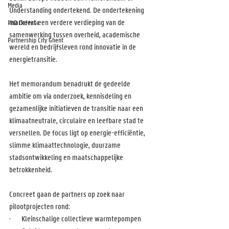
Media
Understanding ondertekend. De ondertekening 
markeert een verdere verdieping van de 
PhD Defense
samenwerking tussen overheid, academische 
Partnership City Ghent
wereld en bedrijfsleven rond innovatie in de 
energietransitie.
Het memorandum benadrukt de gedeelde 
ambitie om via onderzoek, kennisdeling en 
gezamenlijke initiatieven de transitie naar een 
klimaatneutrale, circulaire en leefbare stad te 
versnellen. De focus ligt op energie-efficiëntie, 
slimme klimaattechnologie, duurzame 
stadsontwikkeling en maatschappelijke 
betrokkenheid. 
Concreet gaan de partners op zoek naar 
pilootprojecten rond:
·       Kleinschalige collectieve warmtepompen