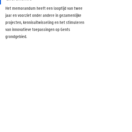
Het memorandum heeft een looptijd van twee 
jaar en voorziet onder andere in gezamenlijke 
projecten, kennisuitwisseling en het stimuleren 
van innovatieve toepassingen op Gents 
grondgebied.
Prof. Patrick De Baets – Decaan (UGent), Dr. Teodora-
Emilia Motoasca – Research & Innovation Manager 
(Daikin), Schepen Sofie Bracke (Stad Gent), Prof. Rik Van 